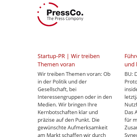
Skip
to
content
Startup-PR | Wir treiben
Führ
Themen voran
und 
Wir treiben Themen voran: Ob
BU: 
in der Politik und der
Prot
Gesellschaft, bei
insid
Interessengruppen oder in den
letzt
Medien. Wir bringen Ihre
Nutz
Kernbotschaften klar und
Das A
präzise auf den Punkt. Die
für m
gewünschte Aufmerksamkeit
Zusa
am Markt schaffen wir durch
Syne