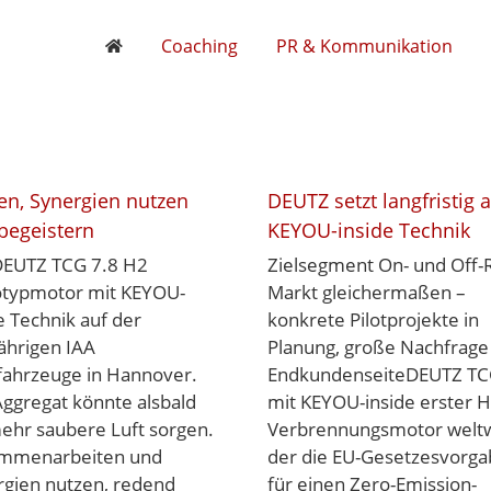
Coaching
PR & Kommunikation
en, Synergien nutzen
DEUTZ setzt langfristig 
begeistern
KEYOU-inside Technik
DEUTZ TCG 7.8 H2
Zielsegment On- und Off-
otypmotor mit KEYOU-
Markt gleichermaßen –
e Technik auf der
konkrete Pilotprojekte in
jährigen IAA
Planung, große Nachfrage
fahrzeuge in Hannover.
EndkundenseiteDEUTZ TC
ggregat könnte alsbald
mit KEYOU-inside erster H
ehr saubere Luft sorgen.
Verbrennungsmotor weltw
mmenarbeiten und
der die EU-Gesetzesvorg
rgien nutzen, redend
für einen Zero-Emission-