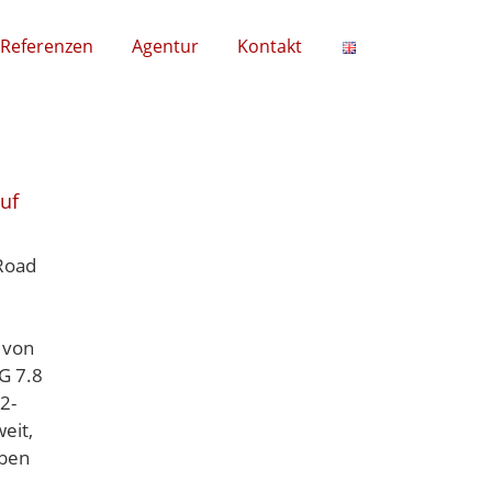
Referenzen
Agentur
Kontakt
auf
Road
 von
G 7.8
2-
eit,
aben