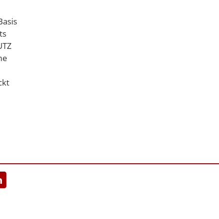
Basis
ts
UTZ
me
ckt